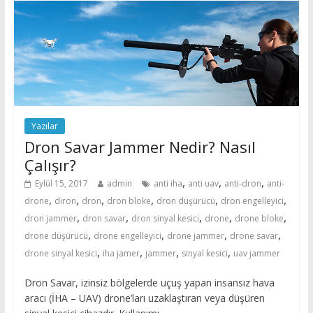
Yazılar
Dron Savar Jammer Nedir? Nasıl
Çalışır?
,
,
,
Eylül 15, 2017
admin
anti iha
anti uav
anti-dron
anti-
,
,
,
,
,
,
drone
dıron
dron
dron bloke
dron düşürücü
dron engelleyici
,
,
,
,
,
dron jammer
dron savar
dron sinyal kesici
drone
drone bloke
,
,
,
,
drone düşürücü
drone engelleyici
drone jammer
drone savar
,
,
,
,
drone sinyal kesici
iha jamer
jammer
sinyal kesici
uav jammer
Dron Savar, izinsiz bölgelerde uçuş yapan insansız hava
aracı (İHA – UAV) drone’ları uzaklaştıran veya düşüren