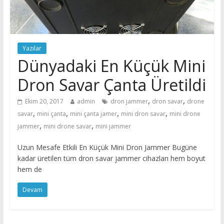
Yazılar
Dünyadaki En Küçük Mini
Dron Savar Çanta Üretildi
,
,
Ekim 20, 2017
admin
dron jammer
dron savar
drone
,
,
,
,
savar
mini çanta
mini çanta jamer
mini dron savar
mini drone
,
,
jammer
mini drone savar
mini jammer
Uzun Mesafe Etkili En Küçük Mini Dron Jammer Bugüne
kadar üretilen tüm dron savar jammer cihazları hem boyut
hem de
Devam